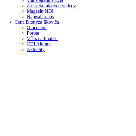
Transparentný účet
Zo sveta mladých vedcov
Magazín NDI
Napísali o nás
Cena Dionýza Ilkoviča
O ocenení
Porota
Víťazi a finalisti
CDI Alumni
Aktuality