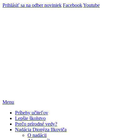
Prihlásiť sa na odber noviniek
Facebook
Youtube
Menu
Príbehy učiteľov
Lepšie školstvo
Prečo prírodné vedy?
Nadácia Dionýza Ilkoviča
O nadácii