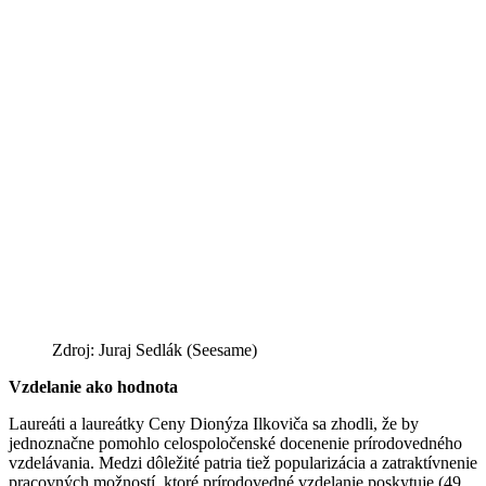
Zdroj: Juraj Sedlák (Seesame)
Vzdelanie ako hodnota
Laureáti a laureátky Ceny Dionýza Ilkoviča sa zhodli, že by
jednoznačne pomohlo celospoločenské docenenie prírodovedného
vzdelávania. Medzi dôležité patria tiež popularizácia a zatraktívnenie
pracovných možností, ktoré prírodovedné vzdelanie poskytuje (49