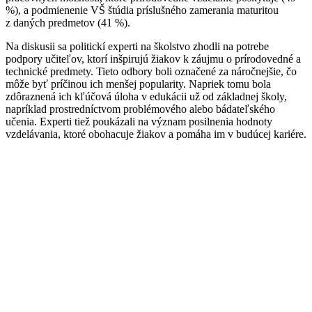
%), a podmienenie VŠ štúdia príslušného zamerania maturitou
z daných predmetov (41 %).
Na diskusii sa politickí experti na školstvo zhodli na potrebe
podpory učiteľov, ktorí inšpirujú žiakov k záujmu o prírodovedné a
technické predmety. Tieto odbory boli označené za náročnejšie, čo
môže byť príčinou ich menšej popularity. Napriek tomu bola
zdôraznená ich kľúčová úloha v edukácii už od základnej školy,
napríklad prostredníctvom problémového alebo bádateľského
učenia. Experti tiež poukázali na význam posilnenia hodnoty
vzdelávania, ktoré obohacuje žiakov a pomáha im v budúcej kariére.