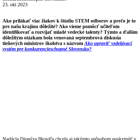
23. okt 2023
Ako prilákať viac žiakov k štúdiu STEM odborov a prečo je to
pre našu krajinu dôležité? Ako vieme pomôcť učiteľom
identifikovať a rozvíjať mladé vedecké talenty? Týmto a ďalším
dôležitým otázkam bola venovaná septembrová diskusia
tieňových ministrov školstva s názvom
Ako upraviť vzdelávací
systém pre konkurencieschopné Slovensko?
Nadácia Dionýza Ilkoviča chcela aj takýmto spôsobom poskytnúť v