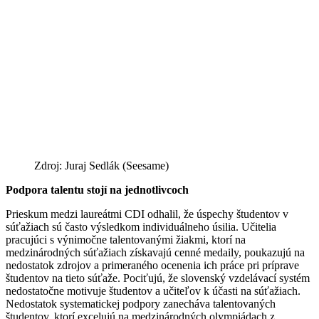
Zdroj: Juraj Sedlák (Seesame)
Podpora talentu stojí na jednotlivcoch
Prieskum medzi laureátmi CDI odhalil, že úspechy študentov v
súťažiach sú často výsledkom individuálneho úsilia. Učitelia
pracujúci s výnimočne talentovanými žiakmi, ktorí na
medzinárodných súťažiach získavajú cenné medaily, poukazujú na
nedostatok zdrojov a primeraného ocenenia ich práce pri príprave
študentov na tieto súťaže. Pociťujú, že slovenský vzdelávací systém
nedostatočne motivuje študentov a učiteľov k účasti na súťažiach.
Nedostatok systematickej podpory zanecháva talentovaných
študentov, ktorí excelujú na medzinárodných olympiádach z