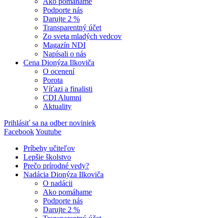
Ako pomáhame
Podporte nás
Darujte 2 %
Transparentný účet
Zo sveta mladých vedcov
Magazín NDI
Napísali o nás
Cena Dionýza Ilkoviča
O ocenení
Porota
Víťazi a finalisti
CDI Alumni
Aktuality
Prihlásiť sa na odber noviniek
Facebook
Youtube
Príbehy učiteľov
Lepšie školstvo
Prečo prírodné vedy?
Nadácia Dionýza Ilkoviča
O nadácii
Ako pomáhame
Podporte nás
Darujte 2 %