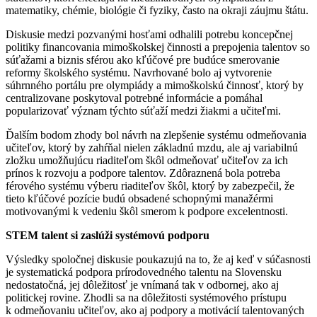
matematiky, chémie, biológie či fyziky, často na okraji záujmu štátu.
Diskusie medzi pozvanými hosťami odhalili potrebu koncepčnej
politiky financovania mimoškolskej činnosti a prepojenia talentov so
súťažami a biznis sférou ako kľúčové pre budúce smerovanie
reformy školského systému. Navrhované bolo aj vytvorenie
súhrnného portálu pre olympiády a mimoškolskú činnosť, ktorý by
centralizovane poskytoval potrebné informácie a pomáhal
popularizovať význam týchto súťaží medzi žiakmi a učiteľmi.
Ďalším bodom zhody bol návrh na zlepšenie systému odmeňovania
učiteľov, ktorý by zahŕňal nielen základnú mzdu, ale aj variabilnú
zložku umožňujúcu riaditeľom škôl odmeňovať učiteľov za ich
prínos k rozvoju a podpore talentov. Zdôraznená bola potreba
férového systému výberu riaditeľov škôl, ktorý by zabezpečil, že
tieto kľúčové pozície budú obsadené schopnými manažérmi
motivovanými k vedeniu škôl smerom k podpore excelentnosti.
STEM talent si zaslúži systémovú podporu
Výsledky spoločnej diskusie poukazujú na to, že aj keď v súčasnosti
je systematická podpora prírodovedného talentu na Slovensku
nedostatočná, jej dôležitosť je vnímaná tak v odbornej, ako aj
politickej rovine. Zhodli sa na dôležitosti systémového prístupu
k odmeňovaniu učiteľov, ako aj podpory a motivácií talentovaných