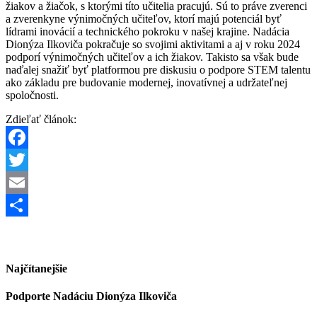
žiakov a žiačok, s ktorými títo učitelia pracujú. Sú to práve zverenci
a zverenkyne výnimočných učiteľov, ktorí majú potenciál byť
lídrami inovácií a technického pokroku v našej krajine. Nadácia
Dionýza Ilkoviča pokračuje so svojimi aktivitami a aj v roku 2024
podporí výnimočných učiteľov a ich žiakov. Takisto sa však bude
naďalej snažiť byť platformou pre diskusiu o podpore STEM talentu
ako základu pre budovanie modernej, inovatívnej a udržateľnej
spoločnosti.
Zdieľať článok:
Facebook
Twitter
Email
Share
Najčítanejšie
Podporte Nadáciu Dionýza Ilkoviča