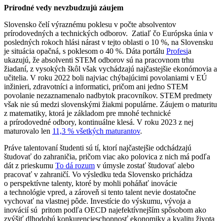
Prírodné vedy nevzbudzujú záujem
Slovensko čelí výraznému poklesu v počte absolventov
prírodovedných a technických odborov. Zatiaľ čo Európska únia v
posledných rokoch hlási nárast v tejto oblasti o 10 %, na Slovensku
je situácia opačná, s poklesom o 40 %. Dáta portálu
Profesi
a
ukazujú, že absolventi STEM odborov sú na pracovnom trhu
žiadaní, z vysokých škôl však vychádzajú najčastejšie ekonómovia a
učitelia. V roku 2022 boli najviac chýbajúcimi povolaniami v EÚ
inžinieri, zdravotníci a informatici, pričom ani jedno STEM
povolanie nezaznamenalo nadbytok pracovníkov. STEM predmety
však nie sú medzi slovenskými žiakmi populárne. Záujem o maturitu
z matematiky, ktorá je základom pre mnohé technické
a prírodovedné odbory, kontinuálne klesá. V roku 2023 z nej
maturovalo len
11,3 % všetkých maturantov
.
Práve talentovaní študenti sú tí, ktorí najčastejšie odchádzajú
študovať do zahraničia, pričom viac ako polovica z nich má podľa
dát z prieskumu
To dá rozum
v úmysle zostať študovať alebo
pracovať v zahraničí. Vo výsledku teda Slovensko prichádza
o perspektívne talenty, ktoré by mohli poháňať inovácie
a technológie vpred, a zároveň si tento talent nevie dostatočne
vychovať na vlastnej pôde. Investície do výskumu, vývoja a
inovácií sú pritom podľa OECD najefektívnejším spôsobom ako
zvýšiť dlhodobú konkurencieschopnosť ekonomiky a kvalitu života