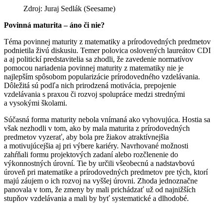
Zdroj: Juraj Sedlák (Seesame)
Povinná maturita – áno či nie?
Téma povinnej maturity z matematiky a prírodovedných predmetov
podnietila živú diskusiu. Temer polovica oslovených laureátov CDI
a aj politickí predstavitelia sa zhodli, že zavedenie normatívov
pomocou nariadenia povinnej maturity z matematiky nie je
najlepším spôsobom popularizácie prírodovedného vzdelávania.
Dôležitá sú podľa nich prirodzená motivácia, prepojenie
vzdelávania s praxou či rozvoj spolupráce medzi strednými
a vysokými školami.
Súčasná forma maturity nebola vnímaná ako vyhovujúca. Hostia sa
však nezhodli v tom, ako by mala maturita z prírodovedných
predmetov vyzerať, aby bola pre žiakov atraktívnejšia
a motivujúcejšia aj pri výbere kariéry. Navrhované možnosti
zahŕňali formu projektových zadaní alebo rozčlenenie do
výkonnostných úrovní. Tie by určili všeobecnú a nadstavbovú
úroveň pri matematike a prírodovedných predmetov pre tých, ktorí
majú záujem o ich rozvoj na vyššej úrovni. Zhoda jednoznačne
panovala v tom, že zmeny by mali prichádzať už od najnižších
stupňov vzdelávania a mali by byť systematické a dlhodobé.