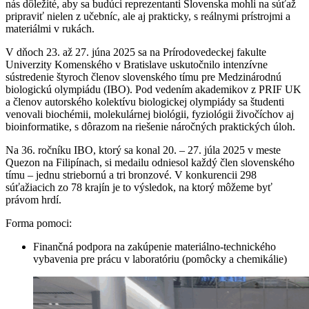
nás dôležité, aby sa budúci reprezentanti Slovenska mohli na súťaž
pripraviť nielen z učebníc, ale aj prakticky, s reálnymi prístrojmi a
materiálmi v rukách.
V dňoch 23. až 27. júna 2025 sa na Prírodovedeckej fakulte
Univerzity Komenského v Bratislave uskutočnilo intenzívne
sústredenie štyroch členov slovenského tímu pre Medzinárodnú
biologickú olympiádu (IBO). Pod vedením akademikov z PRIF UK
a členov autorského kolektívu biologickej olympiády sa študenti
venovali biochémii, molekulárnej biológii, fyziológii živočíchov aj
bioinformatike, s dôrazom na riešenie náročných praktických úloh.
Na 36. ročníku IBO, ktorý sa konal 20. – 27. júla 2025 v meste
Quezon na Filipínach, si medailu odniesol každý člen slovenského
tímu – jednu striebornú a tri bronzové. V konkurencii 298
súťažiacich zo 78 krajín je to výsledok, na ktorý môžeme byť
právom hrdí.
Forma pomoci:
Finančná podpora na zakúpenie materiálno-technického
vybavenia pre prácu v laboratóriu (pomôcky a chemikálie)