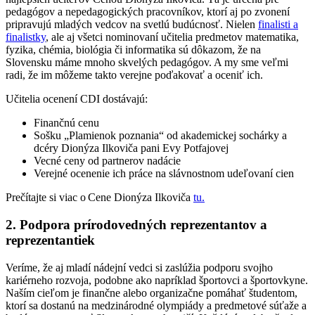
pedagógov a nepedagogických pracovníkov, ktorí aj po zvonení
pripravujú mladých vedcov na svetlú budúcnosť. Nielen
finalisti a
finalistky
, ale aj všetci nominovaní učitelia predmetov matematika,
fyzika, chémia, biológia či informatika sú dôkazom, že na
Slovensku máme mnoho skvelých pedagógov. A my sme veľmi
radi, že im môžeme takto verejne poďakovať a oceniť ich.
Učitelia ocenení CDI dostávajú:
Finančnú cenu
Sošku „Plamienok poznania“ od akademickej sochárky a
dcéry Dionýza Ilkoviča pani Evy Potfajovej
Vecné ceny od partnerov nadácie
Verejné ocenenie ich práce na slávnostnom udeľovaní cien
Prečítajte si viac o Cene Dionýza Ilkoviča
tu.
2.
Podpora prírodovedných reprezentantov
a
reprezentantiek
Veríme, že aj mladí nádejní vedci si zaslúžia podporu svojho
kariérneho rozvoja, podobne ako napríklad športovci a športovkyne.
Naším cieľom je finančne alebo organizačne pomáhať študentom,
ktorí sa dostanú na medzinárodné olympiády a predmetové súťaže a