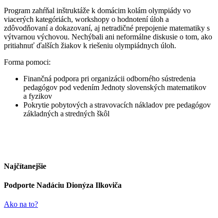
Program zahŕňal inštruktáže k domácim kolám olympiády vo
viacerých kategóriách, workshopy o hodnotení úloh a
zdôvodňovaní a dokazovaní, aj netradičné prepojenie matematiky s
výtvarnou výchovou. Nechýbali ani neformálne diskusie o tom, ako
pritiahnuť ďalších žiakov k riešeniu olympiádnych úloh.
Forma pomoci:
Finančná podpora pri organizácii odborného sústredenia
pedagógov pod vedením Jednoty slovenských matematikov
a fyzikov
Pokrytie pobytových a stravovacích nákladov pre pedagógov
základných a stredných škôl
Najčítanejšie
Podporte Nadáciu Dionýza Ilkoviča
Ako na to?