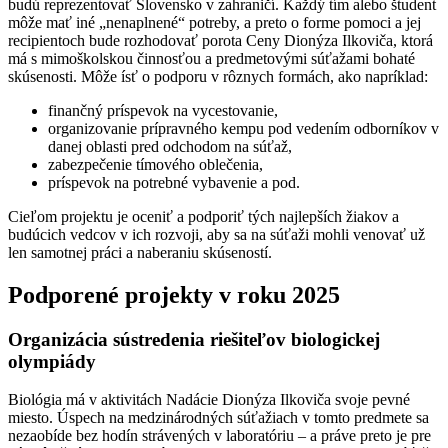
budú reprezentovať Slovensko v zahraničí. Každý tím alebo študent
môže mať iné „nenaplnené“ potreby, a preto o forme pomoci a jej
recipientoch bude rozhodovať porota Ceny Dionýza Ilkoviča, ktorá
má s mimoškolskou činnosťou a predmetovými súťažami bohaté
skúsenosti. Môže ísť o podporu v rôznych formách, ako napríklad:
finančný príspevok na vycestovanie,
organizovanie prípravného kempu pod vedením odborníkov v
danej oblasti pred odchodom na súťaž,
zabezpečenie tímového oblečenia,
príspevok na potrebné vybavenie a pod.
Cieľom projektu je oceniť a podporiť tých najlepších žiakov a
budúcich vedcov v ich rozvoji, aby sa na súťaži mohli venovať už
len samotnej práci a naberaniu skúseností.
Podporené projekty v roku 202
5
Organizácia sústredenia riešiteľov biologickej
olympiády
Biológia má v aktivitách Nadácie Dionýza Ilkoviča svoje pevné
miesto. Úspech na medzinárodných súťažiach v tomto predmete sa
nezaobíde bez hodín strávených v laboratóriu – a práve preto je pre