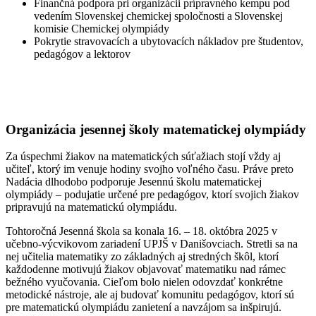
Finančná podpora pri organizácii prípravného kempu pod
vedením Slovenskej chemickej spoločnosti a Slovenskej
komisie Chemickej olympiády
Pokrytie stravovacích a ubytovacích nákladov pre študentov,
pedagógov a lektorov
Organizácia jesennej školy matematickej olympiády
Za úspechmi žiakov na matematických súťažiach stojí vždy aj
učiteľ, ktorý im venuje hodiny svojho voľného času. Práve preto
Nadácia dlhodobo podporuje Jesennú školu matematickej
olympiády – podujatie určené pre pedagógov, ktorí svojich žiakov
pripravujú na matematickú olympiádu.
Tohtoročná Jesenná škola sa konala 16. – 18. októbra 2025 v
učebno-výcvikovom zariadení UPJŠ v Danišovciach. Stretli sa na
nej učitelia matematiky zo základných aj stredných škôl, ktorí
každodenne motivujú žiakov objavovať matematiku nad rámec
bežného vyučovania. Cieľom bolo nielen odovzdať konkrétne
metodické nástroje, ale aj budovať komunitu pedagógov, ktorí sú
pre matematickú olympiádu zanietení a navzájom sa inšpirujú.