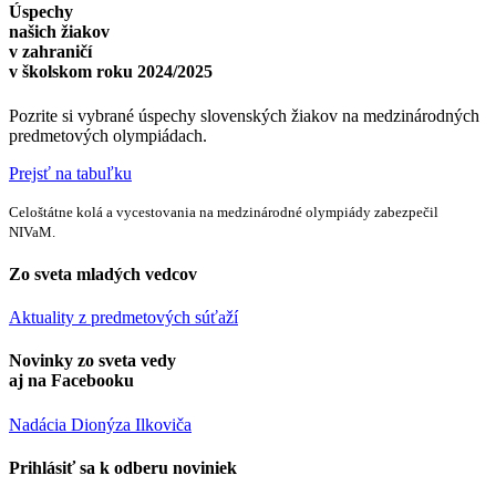
Úspechy
našich žiakov
v zahraničí
v školskom roku 2024/2025
Pozrite si vybrané úspechy slovenských žiakov na medzinárodných
predmetových olympiádach.
Prejsť na tabuľku
Celoštátne kolá a vycestovania na medzinárodné olympiády zabezpečil
NIVaM.
Zo sveta mladých vedcov
Aktuality z predmetových súťaží
Novinky zo sveta vedy
aj na Facebooku
Nadácia Dionýza Ilkoviča
Prihlásiť sa k odberu noviniek