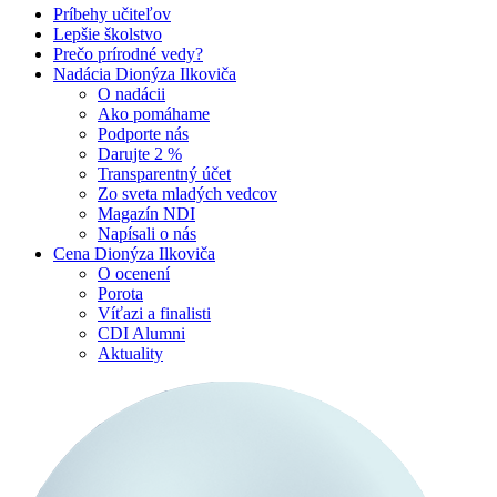
Príbehy učiteľov
Lepšie školstvo
Prečo prírodné vedy?
Nadácia Dionýza Ilkoviča
O nadácii
Ako pomáhame
Podporte nás
Darujte 2 %
Transparentný účet
Zo sveta mladých vedcov
Magazín NDI
Napísali o nás
Cena Dionýza Ilkoviča
O ocenení
Porota
Víťazi a finalisti
CDI Alumni
Aktuality