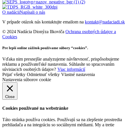
Cookies
Pre lepší online zážitok používame súbory “cookies”.
Vďaka nim presnejšie analyzujeme návštevnosť, prispôsobujeme
reklamu a používateľské nastavenia. Súhlasíte so spracovaním
súvisiacich osobných údajov?
Viac informácií
Prijať všetky
Odmietnuť všetky
Vlastné nastavenia
Nastavenia súborov cookie
Close
Cookies používané na webstránke
Táto stránka používa cookies. Používajú sa na zlepšenie prostredia
prehliadača a na integráciu so sociálnymi médiami. My a tretie
strany môžeme sledovať vaše správanie na našich webových
stránkach aj mimo nich. Na základe týchto poznatkov vám môžeme
my a tretie strany zobraziť reklamy šité na mieru vašim záujmom a
môžeme vytvoriť segmentovaný profil na prispôsobenie
komerčného obsahu.
Funkčné cookies