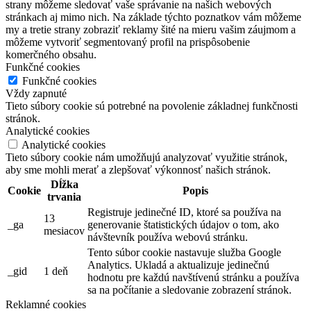
Funkčné cookies
Vždy zapnuté
Tieto súbory cookie sú potrebné na povolenie základnej funkčnosti
stránok.
Analytické cookies
Analytické cookies
Tieto súbory cookie nám umožňujú analyzovať využitie stránok,
aby sme mohli merať a zlepšovať výkonnosť našich stránok.
Dĺžka
Cookie
Popis
trvania
Registruje jedinečné ID, ktoré sa používa na
13
_ga
generovanie štatistických údajov o tom, ako
mesiacov
návštevník používa webovú stránku.
Tento súbor cookie nastavuje služba Google
Analytics. Ukladá a aktualizuje jedinečnú
_gid
1 deň
hodnotu pre každú navštívenú stránku a používa
sa na počítanie a sledovanie zobrazení stránok.
Reklamné cookies
Reklamné cookies
Tieto súbory cookie slúžia na prispôsobenie reklamy vašim
záujmom, a to v rámci našich webových stránok aj mimo nich.
Dĺžka
Cookie
Popis
trvania
Používa spoločnosť Meta na poskytovanie