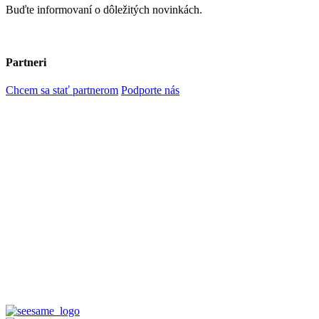
Buďte informovaní o dôležitých novinkách.
Partneri
Chcem sa stať partnerom
Podporte nás
O nadácii
Napísali o nás
V prípade otázok nás kontaktujte emailom na
kontakt@nadaciadi.sk
© 2024 Nadácia Dionýza Ilkoviča
Ochrana osobných údajov a