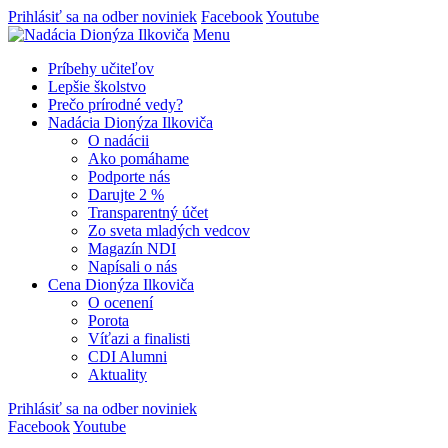
Prihlásiť sa na odber noviniek
Facebook
Youtube
Menu
Príbehy učiteľov
Lepšie školstvo
Prečo prírodné vedy?
Nadácia Dionýza Ilkoviča
O nadácii
Ako pomáhame
Podporte nás
Darujte 2 %
Transparentný účet
Zo sveta mladých vedcov
Magazín NDI
Napísali o nás
Cena Dionýza Ilkoviča
O ocenení
Porota
Víťazi a finalisti
CDI Alumni
Aktuality
Prihlásiť sa na odber noviniek
Facebook
Youtube