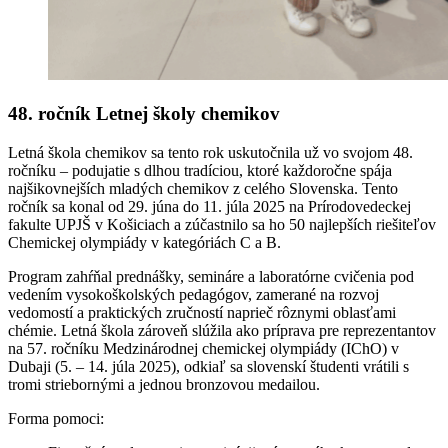
48. ročník Letnej školy chemikov
Letná škola chemikov sa tento rok uskutočnila už vo svojom 48.
ročníku – podujatie s dlhou tradíciou, ktoré každoročne spája
najšikovnejších mladých chemikov z celého Slovenska. Tento
ročník sa konal od 29. júna do 11. júla 2025 na Prírodovedeckej
fakulte UPJŠ v Košiciach a zúčastnilo sa ho 50 najlepších riešiteľov
Chemickej olympiády v kategóriách C a B.
Program zahŕňal prednášky, semináre a laboratórne cvičenia pod
vedením vysokoškolských pedagógov, zamerané na rozvoj
vedomostí a praktických zručností naprieč rôznymi oblasťami
chémie. Letná škola zároveň slúžila ako príprava pre reprezentantov
na 57. ročníku Medzinárodnej chemickej olympiády (IChO) v
Dubaji (5. – 14. júla 2025), odkiaľ sa slovenskí študenti vrátili s
tromi striebornými a jednou bronzovou medailou.
Forma pomoci: