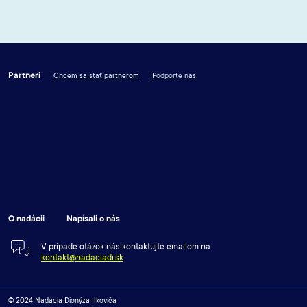
Partneri
Chcem sa stať partnerom
Podporte nás
O nadácii
Napísali o nás
V prípade otázok nás kontaktujte emailom na
kontakt@nadaciadi.sk
© 2024 Nadácia Dionýza Ilkoviča