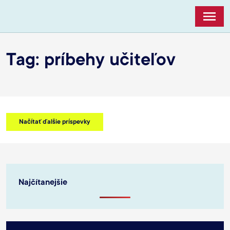
M
Tag: príbehy učiteľov
Načítať ďalšie príspevky
Najčítanejšie