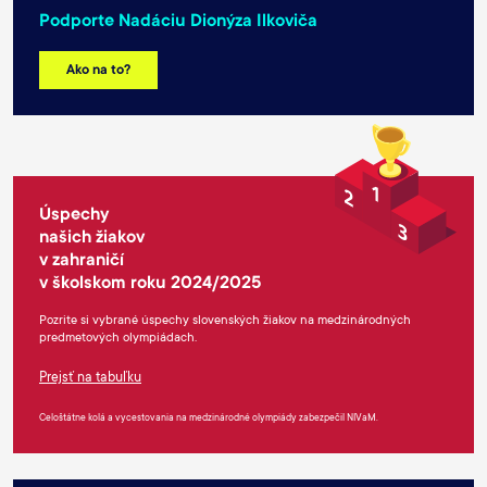
Podporte Nadáciu Dionýza Ilkoviča
Ako na to?
Úspechy
našich žiakov
v zahraničí
v školskom roku 2024/2025
Pozrite si vybrané úspechy slovenských žiakov na medzinárodných
predmetových olympiádach.
Prejsť na tabuľku
Celoštátne kolá a vycestovania na medzinárodné olympiády zabezpečil NIVaM.