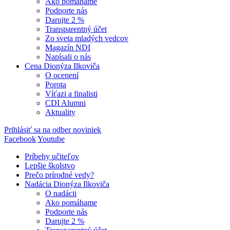
Ako pomáhame
Podporte nás
Darujte 2 %
Transparentný účet
Zo sveta mladých vedcov
Magazín NDI
Napísali o nás
Cena Dionýza Ilkoviča
O ocenení
Porota
Víťazi a finalisti
CDI Alumni
Aktuality
Prihlásiť sa na odber noviniek
Facebook
Youtube
Príbehy učiteľov
Lepšie školstvo
Prečo prírodné vedy?
Nadácia Dionýza Ilkoviča
O nadácii
Ako pomáhame
Podporte nás
Darujte 2 %