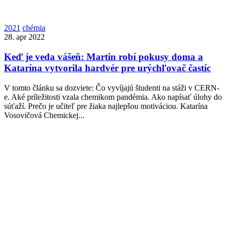
2021
chémia
28. apr 2022
Keď je veda vášeň: Martin robí pokusy doma a
Katarína vytvorila hardvér pre urýchľovač častíc
V tomto článku sa dozviete: Čo vyvíjajú študenti na stáži v CERN-
e. Aké príležitosti vzala chemikom pandémia. Ako napísať úlohy do
súťaží. Prečo je učiteľ pre žiaka najlepšou motiváciou. Katarína
Vosovičová Chemickej...