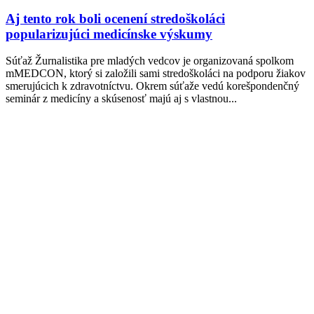
Aj tento rok boli ocenení stredoškoláci
popularizujúci medicínske výskumy
Súťaž Žurnalistika pre mladých vedcov je organizovaná spolkom
mMEDCON, ktorý si založili sami stredoškoláci na podporu žiakov
smerujúcich k zdravotníctvu. Okrem súťaže vedú korešpondenčný
seminár z medicíny a skúsenosť majú aj s vlastnou...