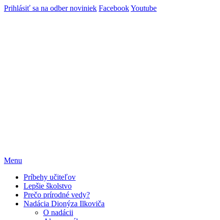
Prihlásiť sa na odber noviniek
Facebook
Youtube
Menu
Príbehy učiteľov
Lepšie školstvo
Prečo prírodné vedy?
Nadácia Dionýza Ilkoviča
O nadácii