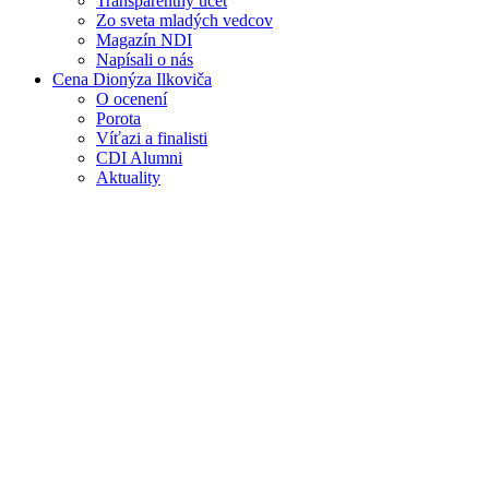
Transparentný účet
Zo sveta mladých vedcov
Magazín NDI
Napísali o nás
Cena Dionýza Ilkoviča
O ocenení
Porota
Víťazi a finalisti
CDI Alumni
Aktuality